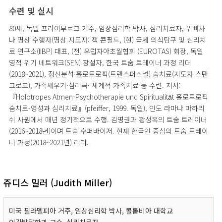
수련 및 실시
80세, 독일 프라이부르크 거주, 임상심리학 박사, 심리치료자, 위빠사
나 명상 수행자(명상 지도자: 잭 콘필드, (현) 국제 의식탐구 및 심리치
료 연구소(IIBP) 대표, (전) 유럽자아초월협회 (EUROTAS) 회장, 독일
영적 위기 네트워크(SEN) 창설자, 한국 트숨 트레이너 과정 리더
(2018~2021), 정신분석·홀로트로픽(트랜스퍼스널) 숨치료(지도자 스탠
그로프), 가족세우기·심리극· 체계적 가족치료 등 수련. 저서:
『Holotropes Atmen-Psychotherapie und Spiritualitӓt 홀로트로픽
숨치료-영성과 심리치료』(pfeiffer, 1999. 독일), 인도 라마나 마하리
쉬 사원에서 매년 정기적으로 수행. 김명권과 황성옥의 트숨 트레이너
(2016~2018년)이며 트숨 수퍼바이저. 현재 한국인 중심의 트숨 트레이
너 과정(2018~2021년) 리더.
쥬디스 밀러 (Judith Miller)
미국 필라델피아 거주, 임상심리학 박사, 콜롬비아 대학교