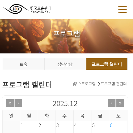
프로그램
프로그램 캘린더
트숨
집단상담
프로그램 캘린더
프로그램
프로그램 캘린더
2025.12
일
월
화
수
목
금
토
1
2
3
4
5
6